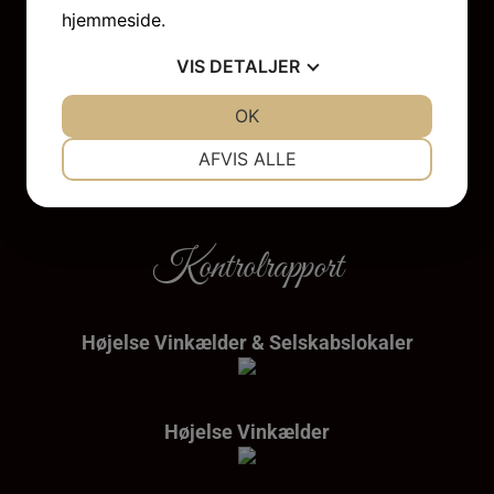
Betaling
hjemmeside.
VIS
DETALJER
Vi tager imod følgende
betalingskort:
JA
NEJ
OK
JA
NEJ
NØDVENDIGE
PRÆFERENCER
AFVIS ALLE
JA
NEJ
JA
NEJ
MARKETING
STATISTIK
Kontrolrapport
Højelse Vinkælder & Selskabslokaler
Højelse Vinkælder