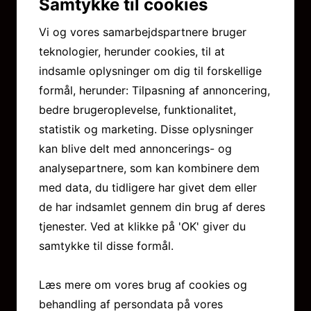
Samtykke til cookies
Højelsevej 23
4623 Lille Skensved
Vi og vores samarbejdspartnere bruger
teknologier, herunder cookies, til at
CVR-nummer
indsamle oplysninger om dig til forskellige
32997171
formål, herunder: Tilpasning af annoncering,
bedre brugeroplevelse, funktionalitet,
statistik og marketing. Disse oplysninger
Kontakt
kan blive delt med annoncerings- og
analysepartnere, som kan kombinere dem
med data, du tidligere har givet dem eller
Telefon:
25 40 22 12
de har indsamlet gennem din brug af deres
tjenester. Ved at klikke på 'OK' giver du
Skriv til os:
samtykke til disse formål.
lundager@hoejelsevinkaelder.dk
Læs mere om vores brug af cookies og
behandling af persondata på vores