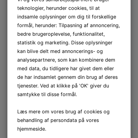
teknologier, herunder cookies, til at
Natmad
indsamle oplysninger om dig til forskellige
Til velkomstdrinken eller kaffebordet
formål, herunder: Tilpasning af annoncering,
Buffet
bedre brugeroplevelse, funktionalitet,
statistik og marketing. Disse oplysninger
kan blive delt med annoncerings- og
analysepartnere, som kan kombinere dem
Livet er for kort
med data, du tidligere har givet dem eller
de har indsamlet gennem din brug af deres
tjenester. Ved at klikke på 'OK' giver du
til dårlig vin
samtykke til disse formål.
Læs mere om vores brug af cookies og
behandling af persondata på vores
Om os
hjemmeside.