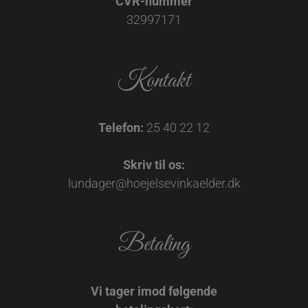
CVR-nummer
32997171
Kontakt
Telefon:
25 40 22 12
Skriv til os:
lundager@hoejelsevinkaelder.dk
Betaling
Vi tager imod følgende